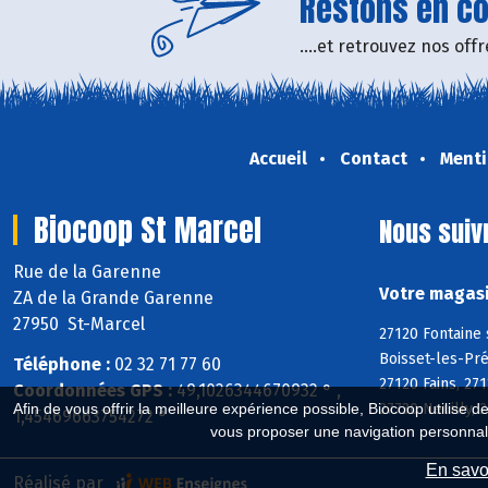
Restons en con
....et retrouvez nos of
Accueil
Contact
Menti
Biocoop St Marcel
Nous suiv
Rue de la Garenne
Votre magasi
ZA de la Grande Garenne
27950 St-Marcel
27120 Fontaine 
Boisset-les-Pré
Téléphone :
02 32 71 77 60
27120 Fains, 27
Coordonnées GPS :
49,1026344670932 ° ,
27730 Neuilly, 
Afin de vous offrir la meilleure expérience possible, Biocoop utilise d
1,45469663754272 °
vous proposer une navigation personnal
En savoi
Réalisé par