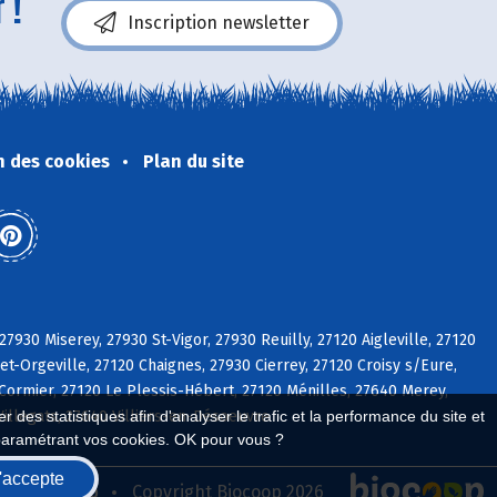
 !
Inscription newsletter
n des cookies
Plan du site
27930 Miserey, 27930 St-Vigor, 27930 Reuilly, 27120 Aigleville, 27120
t-Orgeville, 27120 Chaignes, 27930 Cierrey, 27120 Croisy s/Eure,
Cormier, 27120 Le Plessis-Hébert, 27120 Ménilles, 27640 Merey,
Villegats, 27640 Villiers-en-Désoeuvre
 des statistiques afin d'analyser le trafic et la performance du site et
paramétrant vos cookies. OK pour vous ?
'accepte
seau Biocoop
Copyright Biocoop 2026