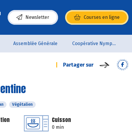
Newsletter
Courses en ligne
(s’ouvre dans une nouvelle fenêtre)
Assemblée Générale
Coopérative Nymphéa
Partager sur
mentine
an
Végétalien
tion
Cuisson
0 min