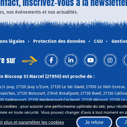
tact, inscrivez-vous à la newsletter
fres, nos événements et nos actualités.
ons légales
Protection des données
CGU
Gestio
re sur
n Biocoop St Marcel (27950) est proche de :
s/s Jouy, 27120 Jouy s/Eure, 27120 Le Val-David, 27930 Le Vieil-Evreux, 
vanches, 27120 Boncourt, 27640 Breuilpont, 27730 Bueil, 27120 Cailloue
120 Gadencourt, 27120 Hardencourt-Cocherel, 27120 Hécourt, 27120 Le 
27120 Pacy s/Eure, 27120 St-Aquilin-de-Pacy, 27120 Vaux s/Eure, 27120 
es cookies : pour assurer une performance optimale du site, pour récolter
isée en toute sécurité. Vous pouvez changer d'avis à tout moment en 
r plus et paramétrer les cookies
Je refuse
J
Biocoop.fr
Le ré