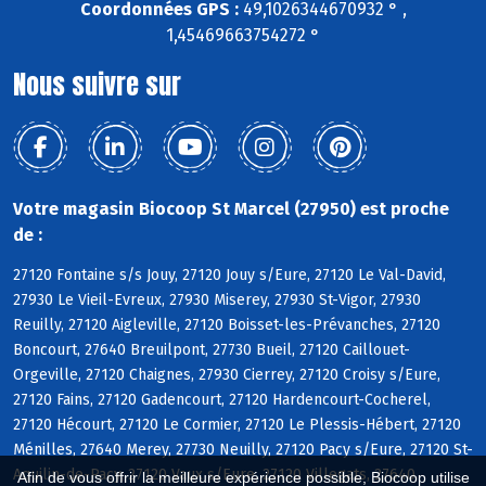
Coordonnées GPS :
49,1026344670932 ° ,
1,45469663754272 °
Nous suivre sur
Votre magasin Biocoop St Marcel (27950) est proche
de :
27120 Fontaine s/s Jouy, 27120 Jouy s/Eure, 27120 Le Val-David,
27930 Le Vieil-Evreux, 27930 Miserey, 27930 St-Vigor, 27930
Reuilly, 27120 Aigleville, 27120 Boisset-les-Prévanches, 27120
Boncourt, 27640 Breuilpont, 27730 Bueil, 27120 Caillouet-
Orgeville, 27120 Chaignes, 27930 Cierrey, 27120 Croisy s/Eure,
27120 Fains, 27120 Gadencourt, 27120 Hardencourt-Cocherel,
27120 Hécourt, 27120 Le Cormier, 27120 Le Plessis-Hébert, 27120
Ménilles, 27640 Merey, 27730 Neuilly, 27120 Pacy s/Eure, 27120 St-
Aquilin-de-Pacy, 27120 Vaux s/Eure, 27120 Villegats, 27640
Afin de vous offrir la meilleure expérience possible, Biocoop utilise