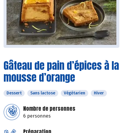
Gâteau de pain d’épices à la
mousse d’orange
Dessert
Sans lactose
Végétarien
Hiver
Nombre de personnes
6 personnes
Préparation