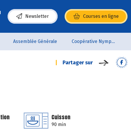
Newsletter
Courses en ligne
(s’ouvre dans une nouvelle fenêtre)
Assemblée Générale
Coopérative Nymphéa
Partager sur
tion
Cuisson
90 min