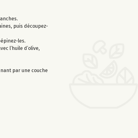
ranches.
raines, puis découpez-
épinez-les.
c l’huile d’olive,
rminant par une couche