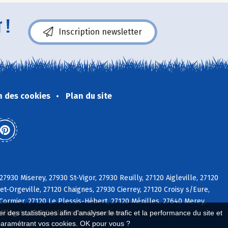
 !
Inscription newsletter
n des cookies
Plan du site
27930 Miserey, 27930 St-Vigor, 27930 Reuilly, 27120 Aigleville, 27120
t-Orgeville, 27120 Chaignes, 27930 Cierrey, 27120 Croisy s/Eure,
Cormier, 27120 Le Plessis-Hébert, 27120 Ménilles, 27640 Merey,
Villegats, 27640 Villiers-en-Désoeuvre
 des statistiques afin d'analyser le trafic et la performance du site et
paramétrant vos cookies. OK pour vous ?