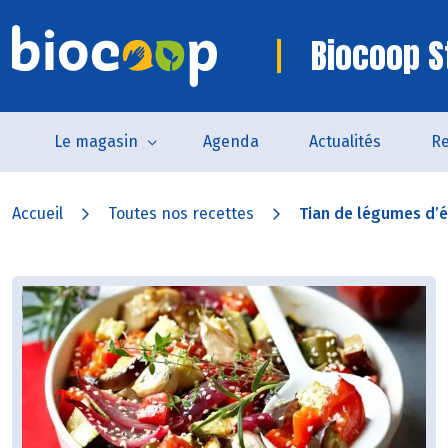
Biocoop S
Le magasin
Agenda
Actualités
Re
Accueil
Toutes nos recettes
Tian de légumes d’