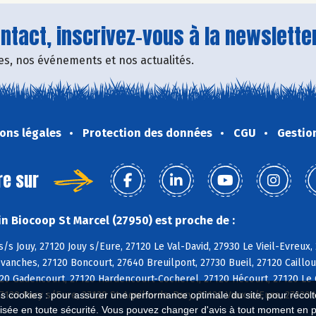
tact, inscrivez-vous à la newsletter
fres, nos événements et nos actualités.
ons légales
Protection des données
CGU
Gestio
re sur
n Biocoop St Marcel (27950) est proche de :
s/s Jouy, 27120 Jouy s/Eure, 27120 Le Val-David, 27930 Le Vieil-Evreux, 
vanches, 27120 Boncourt, 27640 Breuilpont, 27730 Bueil, 27120 Cailloue
120 Gadencourt, 27120 Hardencourt-Cocherel, 27120 Hécourt, 27120 Le 
27120 Pacy s/Eure, 27120 St-Aquilin-de-Pacy, 27120 Vaux s/Eure, 27120 
es cookies : pour assurer une performance optimale du site, pour récolter
isée en toute sécurité. Vous pouvez changer d'avis à tout moment en 