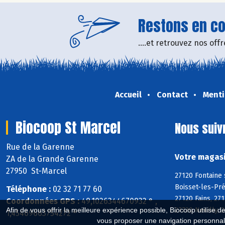
Restons en con
....et retrouvez nos of
Accueil
Contact
Menti
Biocoop St Marcel
Nous suiv
Rue de la Garenne
Votre magasi
ZA de la Grande Garenne
27950 St-Marcel
27120 Fontaine 
Boisset-les-Pré
Téléphone :
02 32 71 77 60
27120 Fains, 27
Coordonnées GPS :
49,1026344670932 ° ,
27730 Neuilly, 
Afin de vous offrir la meilleure expérience possible, Biocoop utilise d
1,45469663754272 °
vous proposer une navigation personnal