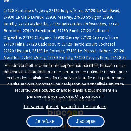
de :
27120 Fontaine s/s Jouy, 27120 Jouy s/Eure, 27120 Le Val-David,
27930 Le Vieil-Evreux, 27930 Miserey, 27930 St-Vigor, 27930
Reuilly, 27120 Aigleville, 27120 Boisset-les-Prévanches, 27120
Boncourt, 27640 Breuilpont, 27730 Bueil, 27120 Caillouet-
Orgeville, 27120 Chaignes, 27930 Cierrey, 27120 Croisy s/Eure,
27120 Fains, 27120 Gadencourt, 27120 Hardencourt-Cocherel,
27120 Hécourt, 27120 Le Cormier, 27120 Le Plessis-Hébert, 27120
Ménilles, 27640 Merey, 27730 Neuilly, 27120 Pacy s/Eure, 27120 St-
Aquilin-de-Pacy, 27120 Vaux s/Eure, 27120 Villegats, 27640
Afin de vous offrir la meilleure expérience possible, Biocoop utilise
Villiers-en-Désoeuvre
des cookies : pour assurer une performance optimale du site, pour
récolter des statistiques afin d'analyser le trafic et la performance
du site et vous proposer une navigation personnalisée en toute
sécurité. Vous pouvez changer d'avis à tout moment en
Biocoop.fr
Le réseau Biocoop
paramétrant vos cookies. OK pour vous ?
Copyright Biocoop 2026
En savoir plus et paramétrer les cookies
Je refuse
J'accepte
Réalisé par