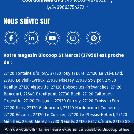
Coordonnées GPS :
49,1026344670932 ° ,
1,45469663754272 °
Nous suivre sur
Votre magasin Biocoop St Marcel (27950) est proche
de :
27120 Fontaine s/s Jouy, 27120 Jouy s/Eure, 27120 Le Val-David,
27930 Le Vieil-Evreux, 27930 Miserey, 27930 St-Vigor, 27930
Reuilly, 27120 Aigleville, 27120 Boisset-les-Prévanches, 27120
Boncourt, 27640 Breuilpont, 27730 Bueil, 27120 Caillouet-
Orgeville, 27120 Chaignes, 27930 Cierrey, 27120 Croisy s/Eure,
27120 Fains, 27120 Gadencourt, 27120 Hardencourt-Cocherel,
27120 Hécourt, 27120 Le Cormier, 27120 Le Plessis-Hébert, 27120
Ménilles, 27640 Merey, 27730 Neuilly, 27120 Pacy s/Eure, 27120 St-
Aquilin-de-Pacy, 27120 Vaux s/Eure, 27120 Villegats, 27640
Afin de vous offrir la meilleure expérience possible, Biocoop utilise