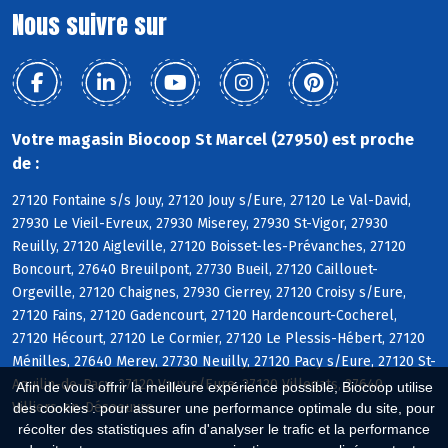
Nous suivre sur
Votre magasin Biocoop St Marcel (27950) est proche
de :
27120 Fontaine s/s Jouy, 27120 Jouy s/Eure, 27120 Le Val-David,
27930 Le Vieil-Evreux, 27930 Miserey, 27930 St-Vigor, 27930
Reuilly, 27120 Aigleville, 27120 Boisset-les-Prévanches, 27120
Boncourt, 27640 Breuilpont, 27730 Bueil, 27120 Caillouet-
Orgeville, 27120 Chaignes, 27930 Cierrey, 27120 Croisy s/Eure,
27120 Fains, 27120 Gadencourt, 27120 Hardencourt-Cocherel,
27120 Hécourt, 27120 Le Cormier, 27120 Le Plessis-Hébert, 27120
Ménilles, 27640 Merey, 27730 Neuilly, 27120 Pacy s/Eure, 27120 St-
Aquilin-de-Pacy, 27120 Vaux s/Eure, 27120 Villegats, 27640
Afin de vous offrir la meilleure expérience possible, Biocoop utilise
Villiers-en-Désoeuvre
des cookies : pour assurer une performance optimale du site, pour
récolter des statistiques afin d'analyser le trafic et la performance