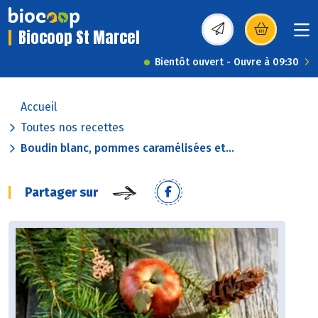
Biocoop St Marcel
(s’ouvre dans une nou
Bientôt ouvert - Ouvre à 09:30
Accueil
Toutes nos recettes
Boudin blanc, pommes caramélisées et...
Partager sur