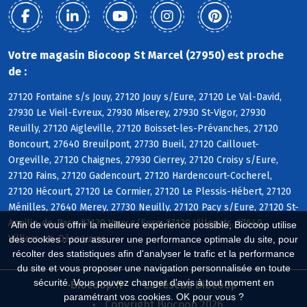
Votre magasin Biocoop St Marcel (27950) est proche
de :
27120 Fontaine s/s Jouy, 27120 Jouy s/Eure, 27120 Le Val-David,
27930 Le Vieil-Evreux, 27930 Miserey, 27930 St-Vigor, 27930
Reuilly, 27120 Aigleville, 27120 Boisset-les-Prévanches, 27120
Boncourt, 27640 Breuilpont, 27730 Bueil, 27120 Caillouet-
Orgeville, 27120 Chaignes, 27930 Cierrey, 27120 Croisy s/Eure,
27120 Fains, 27120 Gadencourt, 27120 Hardencourt-Cocherel,
27120 Hécourt, 27120 Le Cormier, 27120 Le Plessis-Hébert, 27120
Ménilles, 27640 Merey, 27730 Neuilly, 27120 Pacy s/Eure, 27120 St-
Aquilin-de-Pacy, 27120 Vaux s/Eure, 27120 Villegats, 27640
Afin de vous offrir la meilleure expérience possible, Biocoop utilise
Villiers-en-Désoeuvre
des cookies : pour assurer une performance optimale du site, pour
récolter des statistiques afin d'analyser le trafic et la performance
du site et vous proposer une navigation personnalisée en toute
sécurité. Vous pouvez changer d'avis à tout moment en
Biocoop.fr
Le réseau Biocoop
paramétrant vos cookies. OK pour vous ?
Copyright Biocoop 2026