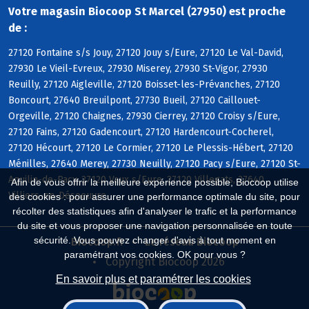
Votre magasin Biocoop St Marcel (27950) est proche
de :
27120 Fontaine s/s Jouy, 27120 Jouy s/Eure, 27120 Le Val-David,
27930 Le Vieil-Evreux, 27930 Miserey, 27930 St-Vigor, 27930
Reuilly, 27120 Aigleville, 27120 Boisset-les-Prévanches, 27120
Boncourt, 27640 Breuilpont, 27730 Bueil, 27120 Caillouet-
Orgeville, 27120 Chaignes, 27930 Cierrey, 27120 Croisy s/Eure,
27120 Fains, 27120 Gadencourt, 27120 Hardencourt-Cocherel,
27120 Hécourt, 27120 Le Cormier, 27120 Le Plessis-Hébert, 27120
Ménilles, 27640 Merey, 27730 Neuilly, 27120 Pacy s/Eure, 27120 St-
Aquilin-de-Pacy, 27120 Vaux s/Eure, 27120 Villegats, 27640
Afin de vous offrir la meilleure expérience possible, Biocoop utilise
Villiers-en-Désoeuvre
des cookies : pour assurer une performance optimale du site, pour
récolter des statistiques afin d'analyser le trafic et la performance
du site et vous proposer une navigation personnalisée en toute
sécurité. Vous pouvez changer d'avis à tout moment en
Biocoop.fr
Le réseau Biocoop
paramétrant vos cookies. OK pour vous ?
Copyright Biocoop 2026
En savoir plus et paramétrer les cookies