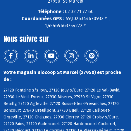
27950 St-Marcel
Téléphone :
02 32 71 77 60
Coordonnées GPS :
49,1026344670932 ° ,
1,45469663754272 °
Nous suivre sur
Votre magasin Biocoop St Marcel (27950) est proche
de :
27120 Fontaine s/s Jouy, 27120 Jouy s/Eure, 27120 Le Val-David,
27930 Le Vieil-Evreux, 27930 Miserey, 27930 St-Vigor, 27930
Reuilly, 27120 Aigleville, 27120 Boisset-les-Prévanches, 27120
Boncourt, 27640 Breuilpont, 27730 Bueil, 27120 Caillouet-
Orgeville, 27120 Chaignes, 27930 Cierrey, 27120 Croisy s/Eure,
27120 Fains, 27120 Gadencourt, 27120 Hardencourt-Cocherel,
27120 Hécourt, 27120 Le Cormier, 27120 Le Plessis-Hébert, 27120