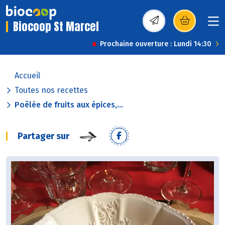
Biocoop St Marcel
(s’ouvre dans une nou
Prochaine ouverture : Lundi 14:30
Accueil
Toutes nos recettes
Poêlée de fruits aux épices,...
Partager sur