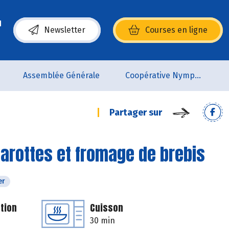
Newsletter
Courses en ligne
(s’ouvre dans une nouvelle fenêtre)
Assemblée Générale
Coopérative Nymphéa
Partager sur
carottes et fromage de brebis
er
tion
Cuisson
30 min