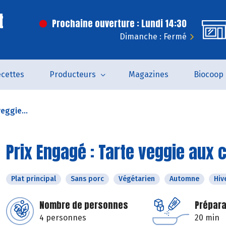
t
Prochaine ouverture : Lundi 14:30
Dimanche : Fermé
cettes
Producteurs
Magazines
Biocoop
eggie...
Prix Engagé : Tarte veggie aux 
Plat principal
Sans porc
Végétarien
Automne
Hiv
Nombre de personnes
Prépara
4 personnes
20 min