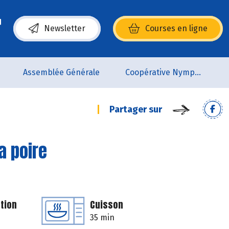
Newsletter
Courses en ligne
(s’ouvre dans une nouvelle fenêtre)
Assemblée Générale
Coopérative Nymphéa
Partager sur
la poire
tion
Cuisson
35 min