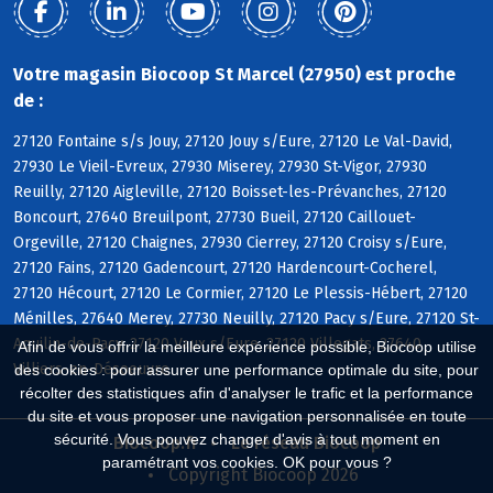
Votre magasin Biocoop St Marcel (27950) est proche
de :
27120 Fontaine s/s Jouy, 27120 Jouy s/Eure, 27120 Le Val-David,
27930 Le Vieil-Evreux, 27930 Miserey, 27930 St-Vigor, 27930
Reuilly, 27120 Aigleville, 27120 Boisset-les-Prévanches, 27120
Boncourt, 27640 Breuilpont, 27730 Bueil, 27120 Caillouet-
Orgeville, 27120 Chaignes, 27930 Cierrey, 27120 Croisy s/Eure,
27120 Fains, 27120 Gadencourt, 27120 Hardencourt-Cocherel,
27120 Hécourt, 27120 Le Cormier, 27120 Le Plessis-Hébert, 27120
Ménilles, 27640 Merey, 27730 Neuilly, 27120 Pacy s/Eure, 27120 St-
Aquilin-de-Pacy, 27120 Vaux s/Eure, 27120 Villegats, 27640
Afin de vous offrir la meilleure expérience possible, Biocoop utilise
Villiers-en-Désoeuvre
des cookies : pour assurer une performance optimale du site, pour
récolter des statistiques afin d'analyser le trafic et la performance
du site et vous proposer une navigation personnalisée en toute
sécurité. Vous pouvez changer d'avis à tout moment en
Biocoop.fr
Le réseau Biocoop
paramétrant vos cookies. OK pour vous ?
Copyright Biocoop 2026