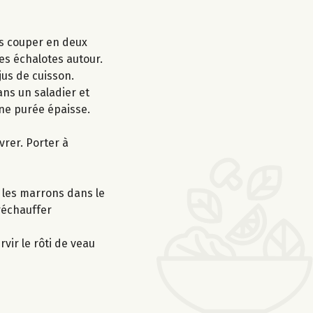
les couper en deux
les échalotes autour.
jus de cuisson.
ans un saladier et
une purée épaisse.
vrer. Porter à
t les marrons dans le
 réchauffer
vir le rôti de veau