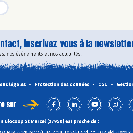
tact, inscrivez-vous à la newsletter
fres, nos événements et nos actualités.
ons légales
Protection des données
CGU
Gestio
re sur
n Biocoop St Marcel (27950) est proche de :
s/s Jouy, 27120 Jouy s/Eure, 27120 Le Val-David, 27930 Le Vieil-Evreux, 