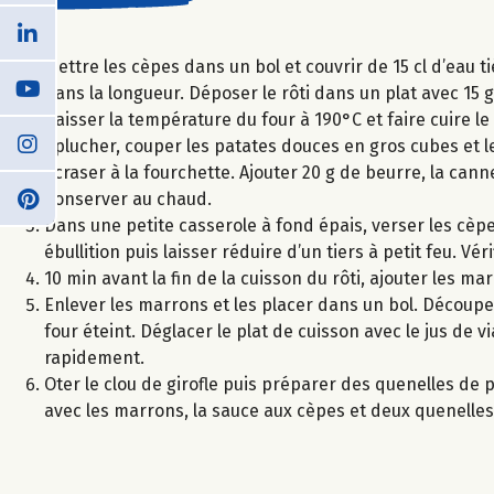
Mettre les cèpes dans un bol et couvrir de 15 cl d’eau t
dans la longueur. Déposer le rôti dans un plat avec 15 
Baisser la température du four à 190°C et faire cuire le
Eplucher, couper les patates douces en gros cubes et le
écraser à la fourchette. Ajouter 20 g de beurre, la cann
Conserver au chaud.
Dans une petite casserole à fond épais, verser les cèpe
ébullition puis laisser réduire d’un tiers à petit feu. Vé
10 min avant la fin de la cuisson du rôti, ajouter les ma
Enlever les marrons et les placer dans un bol. Découper
four éteint. Déglacer le plat de cuisson avec le jus de v
rapidement.
Oter le clou de girofle puis préparer des quenelles de p
avec les marrons, la sauce aux cèpes et deux quenelles