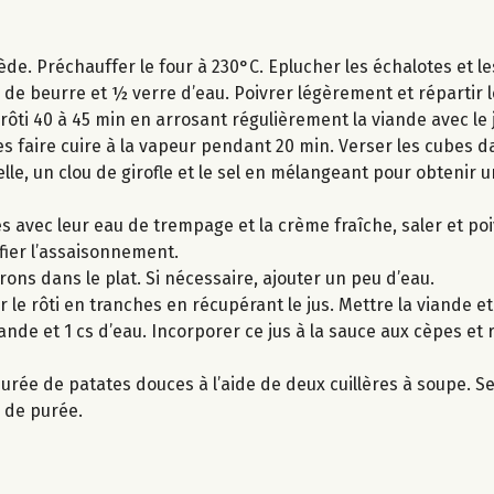
iède. Préchauffer le four à 230°C. Eplucher les échalotes et 
g de beurre et ½ verre d’eau. Poivrer légèrement et répartir 
 rôti 40 à 45 min en arrosant régulièrement la viande avec le 
s faire cuire à la vapeur pendant 20 min. Verser les cubes d
elle, un clou de girofle et le sel en mélangeant pour obtenir 
s avec leur eau de trempage et la crème fraîche, saler et poi
rifier l’assaisonnement.
rrons dans le plat. Si nécessaire, ajouter un peu d’eau.
 le rôti en tranches en récupérant le jus. Mettre la viande e
iande et 1 cs d’eau. Incorporer ce jus à la sauce aux cèpes et
urée de patates douces à l’aide de deux cuillères à soupe. Ser
 de purée.