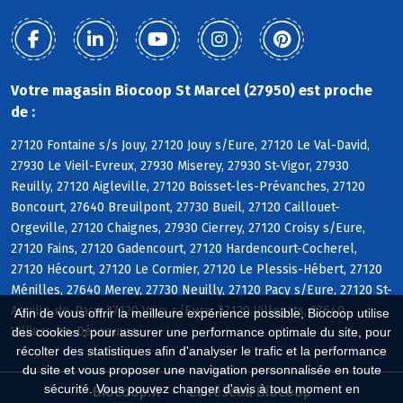
Votre magasin Biocoop St Marcel (27950) est proche
de :
27120 Fontaine s/s Jouy, 27120 Jouy s/Eure, 27120 Le Val-David,
27930 Le Vieil-Evreux, 27930 Miserey, 27930 St-Vigor, 27930
Reuilly, 27120 Aigleville, 27120 Boisset-les-Prévanches, 27120
Boncourt, 27640 Breuilpont, 27730 Bueil, 27120 Caillouet-
Orgeville, 27120 Chaignes, 27930 Cierrey, 27120 Croisy s/Eure,
27120 Fains, 27120 Gadencourt, 27120 Hardencourt-Cocherel,
27120 Hécourt, 27120 Le Cormier, 27120 Le Plessis-Hébert, 27120
Ménilles, 27640 Merey, 27730 Neuilly, 27120 Pacy s/Eure, 27120 St-
Aquilin-de-Pacy, 27120 Vaux s/Eure, 27120 Villegats, 27640
Afin de vous offrir la meilleure expérience possible, Biocoop utilise
Villiers-en-Désoeuvre
des cookies : pour assurer une performance optimale du site, pour
récolter des statistiques afin d'analyser le trafic et la performance
du site et vous proposer une navigation personnalisée en toute
sécurité. Vous pouvez changer d'avis à tout moment en
Biocoop.fr
Le réseau Biocoop