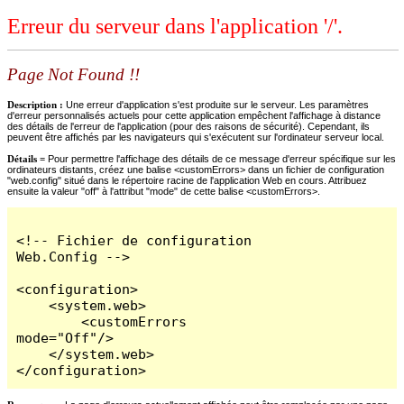
Erreur du serveur dans l'application '/'.
Page Not Found !!
Description :
Une erreur d'application s'est produite sur le serveur. Les paramètres
d'erreur personnalisés actuels pour cette application empêchent l'affichage à distance
des détails de l'erreur de l'application (pour des raisons de sécurité). Cependant, ils
peuvent être affichés par les navigateurs qui s'exécutent sur l'ordinateur serveur local.
Détails =
Pour permettre l'affichage des détails de ce message d'erreur spécifique sur les
ordinateurs distants, créez une balise <customErrors> dans un fichier de configuration
"web.config" situé dans le répertoire racine de l'application Web en cours. Attribuez
ensuite la valeur "off" à l'attribut "mode" de cette balise <customErrors>.
<!-- Fichier de configuration 
Web.Config -->

<configuration>

    <system.web>

        <customErrors 
mode="Off"/>

    </system.web>

</configuration>