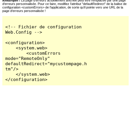
Remarques :
La page d'erreurs actuellement affichée peut être remplacée par une page
d'erreurs personnalisée. Pour ce faire, modifiez l'attribut "defaultRedirect" de la balise de
configuration <customErrors> de l'application, de sorte qu'il pointe vers une URL de la
page d'erreurs personnalisée !
<!-- Fichier de configuration 
Web.Config -->

<configuration>

    <system.web>

        <customErrors 
mode="RemoteOnly" 
defaultRedirect="mycustompage.h
tm"/>

    </system.web>

</configuration>