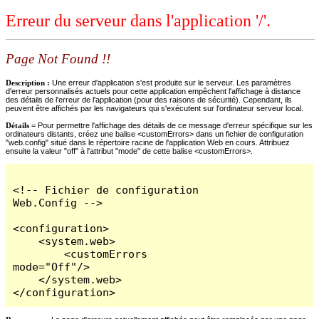
Erreur du serveur dans l'application '/'.
Page Not Found !!
Description :
Une erreur d'application s'est produite sur le serveur. Les paramètres
d'erreur personnalisés actuels pour cette application empêchent l'affichage à distance
des détails de l'erreur de l'application (pour des raisons de sécurité). Cependant, ils
peuvent être affichés par les navigateurs qui s'exécutent sur l'ordinateur serveur local.
Détails =
Pour permettre l'affichage des détails de ce message d'erreur spécifique sur les
ordinateurs distants, créez une balise <customErrors> dans un fichier de configuration
"web.config" situé dans le répertoire racine de l'application Web en cours. Attribuez
ensuite la valeur "off" à l'attribut "mode" de cette balise <customErrors>.
<!-- Fichier de configuration 
Web.Config -->

<configuration>

    <system.web>

        <customErrors 
mode="Off"/>

    </system.web>

</configuration>