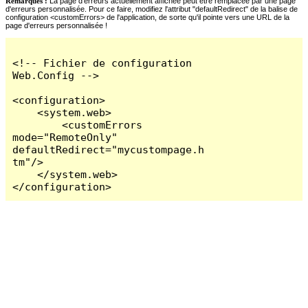
Remarques :
La page d'erreurs actuellement affichée peut être remplacée par une page
d'erreurs personnalisée. Pour ce faire, modifiez l'attribut "defaultRedirect" de la balise de
configuration <customErrors> de l'application, de sorte qu'il pointe vers une URL de la
page d'erreurs personnalisée !
<!-- Fichier de configuration 
Web.Config -->

<configuration>

    <system.web>

        <customErrors 
mode="RemoteOnly" 
defaultRedirect="mycustompage.h
tm"/>

    </system.web>

</configuration>