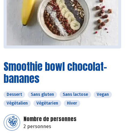
Smoothie bowl chocolat-
bananes
Dessert
Sans gluten
Sans lactose
Vegan
Végétalien
Végétarien
Hiver
Nombre de personnes
2 personnes