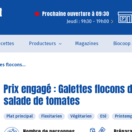
t
Prochaine ouverture à 09:30
Jeudi : 9h30 - 19h00
cettes
Producteurs
Magazines
Biocoop
es flocons...
Prix engagé : Galettes flocons 
salade de tomates
Plat principal
Flexitarien
Végétarien
Eté
Printem
Nombre de personnes
Prépara