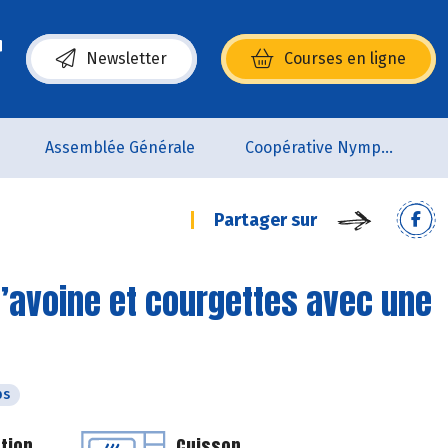
Newsletter
Courses en ligne
(s’ouvre dans une nouvelle fenêtre)
Assemblée Générale
Coopérative Nymphéa
Partager sur
d’avoine et courgettes avec une
ps
tion
Cuisson