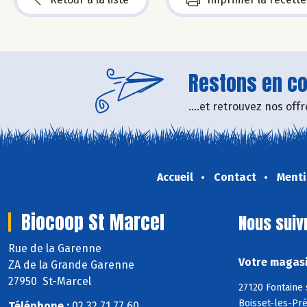
Restons en con
....et retrouvez nos of
Accueil
Contact
Menti
Biocoop St Marcel
Nous suiv
Rue de la Garenne
Votre magasi
ZA de la Grande Garenne
27950 St-Marcel
27120 Fontaine 
Boisset-les-Pré
Téléphone :
02 32 71 77 60