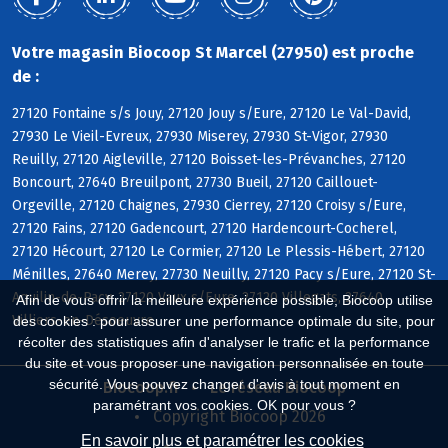
Votre magasin Biocoop St Marcel (27950) est proche
de :
27120 Fontaine s/s Jouy, 27120 Jouy s/Eure, 27120 Le Val-David,
27930 Le Vieil-Evreux, 27930 Miserey, 27930 St-Vigor, 27930
Reuilly, 27120 Aigleville, 27120 Boisset-les-Prévanches, 27120
Boncourt, 27640 Breuilpont, 27730 Bueil, 27120 Caillouet-
Orgeville, 27120 Chaignes, 27930 Cierrey, 27120 Croisy s/Eure,
27120 Fains, 27120 Gadencourt, 27120 Hardencourt-Cocherel,
27120 Hécourt, 27120 Le Cormier, 27120 Le Plessis-Hébert, 27120
Ménilles, 27640 Merey, 27730 Neuilly, 27120 Pacy s/Eure, 27120 St-
Aquilin-de-Pacy, 27120 Vaux s/Eure, 27120 Villegats, 27640
Afin de vous offrir la meilleure expérience possible, Biocoop utilise
Villiers-en-Désoeuvre
des cookies : pour assurer une performance optimale du site, pour
récolter des statistiques afin d'analyser le trafic et la performance
du site et vous proposer une navigation personnalisée en toute
sécurité. Vous pouvez changer d'avis à tout moment en
Biocoop.fr
Le réseau Biocoop
paramétrant vos cookies. OK pour vous ?
Copyright Biocoop 2026
En savoir plus et paramétrer les cookies