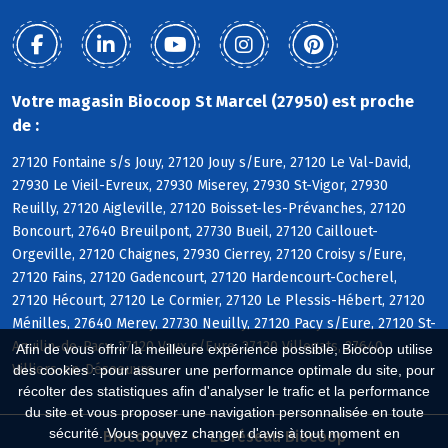
Votre magasin Biocoop St Marcel (27950) est proche
de :
27120 Fontaine s/s Jouy, 27120 Jouy s/Eure, 27120 Le Val-David,
27930 Le Vieil-Evreux, 27930 Miserey, 27930 St-Vigor, 27930
Reuilly, 27120 Aigleville, 27120 Boisset-les-Prévanches, 27120
Boncourt, 27640 Breuilpont, 27730 Bueil, 27120 Caillouet-
Orgeville, 27120 Chaignes, 27930 Cierrey, 27120 Croisy s/Eure,
27120 Fains, 27120 Gadencourt, 27120 Hardencourt-Cocherel,
27120 Hécourt, 27120 Le Cormier, 27120 Le Plessis-Hébert, 27120
Ménilles, 27640 Merey, 27730 Neuilly, 27120 Pacy s/Eure, 27120 St-
Aquilin-de-Pacy, 27120 Vaux s/Eure, 27120 Villegats, 27640
Afin de vous offrir la meilleure expérience possible, Biocoop utilise
Villiers-en-Désoeuvre
des cookies : pour assurer une performance optimale du site, pour
récolter des statistiques afin d'analyser le trafic et la performance
du site et vous proposer une navigation personnalisée en toute
sécurité. Vous pouvez changer d'avis à tout moment en
Biocoop.fr
Le réseau Biocoop