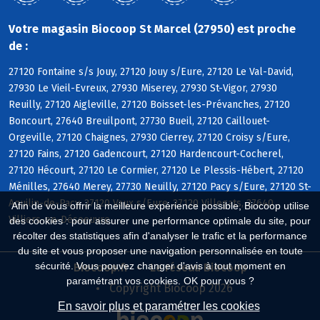
Votre magasin Biocoop St Marcel (27950) est proche
de :
27120 Fontaine s/s Jouy, 27120 Jouy s/Eure, 27120 Le Val-David,
27930 Le Vieil-Evreux, 27930 Miserey, 27930 St-Vigor, 27930
Reuilly, 27120 Aigleville, 27120 Boisset-les-Prévanches, 27120
Boncourt, 27640 Breuilpont, 27730 Bueil, 27120 Caillouet-
Orgeville, 27120 Chaignes, 27930 Cierrey, 27120 Croisy s/Eure,
27120 Fains, 27120 Gadencourt, 27120 Hardencourt-Cocherel,
27120 Hécourt, 27120 Le Cormier, 27120 Le Plessis-Hébert, 27120
Ménilles, 27640 Merey, 27730 Neuilly, 27120 Pacy s/Eure, 27120 St-
Aquilin-de-Pacy, 27120 Vaux s/Eure, 27120 Villegats, 27640
Afin de vous offrir la meilleure expérience possible, Biocoop utilise
Villiers-en-Désoeuvre
des cookies : pour assurer une performance optimale du site, pour
récolter des statistiques afin d'analyser le trafic et la performance
du site et vous proposer une navigation personnalisée en toute
sécurité. Vous pouvez changer d'avis à tout moment en
Biocoop.fr
Le réseau Biocoop
paramétrant vos cookies. OK pour vous ?
Copyright Biocoop 2026
En savoir plus et paramétrer les cookies