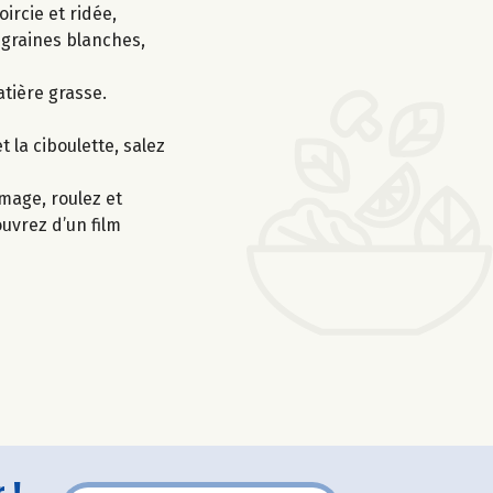
ircie et ridée,
s graines blanches,
atière grasse.
 la ciboulette, salez
mage, roulez et
ouvrez d’un film