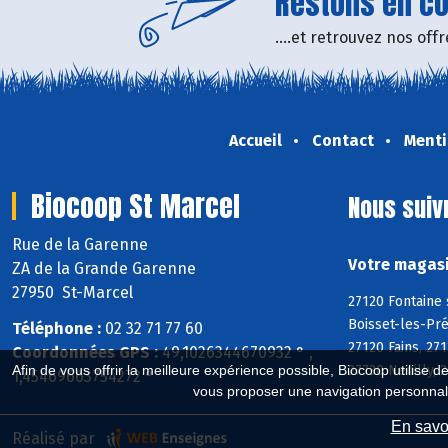
Restons en con
....et retrouvez nos of
Accueil
Contact
Menti
Biocoop St Marcel
Nous suiv
Rue de la Garenne
Votre magasi
ZA de la Grande Garenne
27950 St-Marcel
27120 Fontaine 
Boisset-les-Pré
Téléphone :
02 32 71 77 60
27120 Fains, 27
Coordonnées GPS :
49,1026344670932 ° ,
27730 Neuilly, 
Afin de vous offrir la meilleure expérience possible, Biocoop utilise d
1,45469663754272 °
vous proposer une navigation personnal
En savoi
Réalisé par