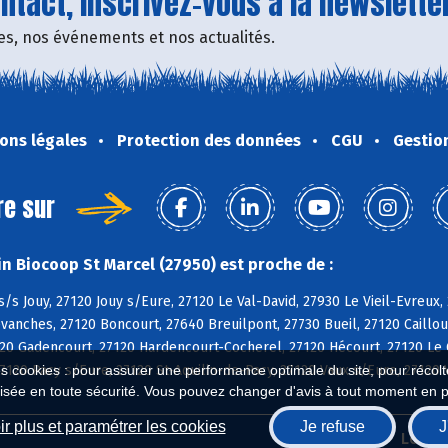
tact, inscrivez-vous à la newsletter
fres, nos événements et nos actualités.
ons légales
Protection des données
CGU
Gestio
re sur
n Biocoop St Marcel (27950) est proche de :
s/s Jouy, 27120 Jouy s/Eure, 27120 Le Val-David, 27930 Le Vieil-Evreux, 
vanches, 27120 Boncourt, 27640 Breuilpont, 27730 Bueil, 27120 Cailloue
120 Gadencourt, 27120 Hardencourt-Cocherel, 27120 Hécourt, 27120 Le 
27120 Pacy s/Eure, 27120 St-Aquilin-de-Pacy, 27120 Vaux s/Eure, 27120 
es cookies : pour assurer une performance optimale du site, pour récolter
isée en toute sécurité. Vous pouvez changer d'avis à tout moment en 
r plus et paramétrer les cookies
Je refuse
J
Biocoop.fr
Le ré