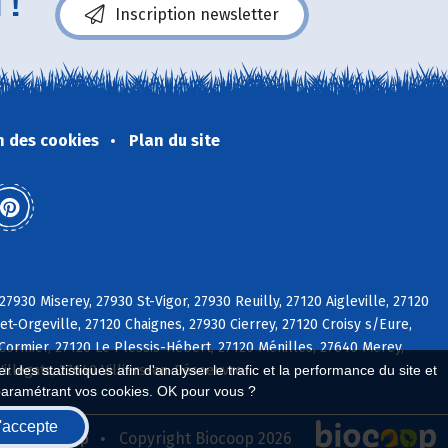
 !
Inscription newsletter
n des cookies
Plan du site
27930 Miserey, 27930 St-Vigor, 27930 Reuilly, 27120 Aigleville, 27120
t-Orgeville, 27120 Chaignes, 27930 Cierrey, 27120 Croisy s/Eure,
Cormier, 27120 Le Plessis-Hébert, 27120 Ménilles, 27640 Merey,
Villegats, 27640 Villiers-en-Désoeuvre
 des statistiques afin d'analyser le trafic et la performance du site et
paramétrant vos cookies. OK pour vous ?
'accepte
seau Biocoop
Copyright Biocoop 2026