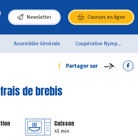
Newsletter
Courses en ligne
(s’ouvre dans une nouvelle fenêtre)
Assemblée Générale
Coopérative Nymphéa
Partager sur
frais de brebis
tion
Cuisson
45 min