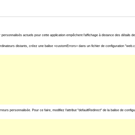
 personnalisés actuels pour cette application empêchent l'affichage à distance des détails de 
rdinateurs distants, créez une balise <customErrors> dans un fichier de configuration "web.con
urs personnalisée. Pour ce faire, modifiez l'attribut "defaultRedirect" de la balise de config