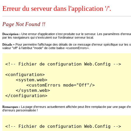
Erreur du serveur dans l'application '/'.
Page Not Found !!
Description :
Une erreur d'application s'est produite sur le serveur. Les paramètres d'erreur
par les navigateurs qui s'exécutent sur l'ordinateur serveur local.
Détails =
Pour permettre l'affichage des détails de ce message d'erreur spécifique sur les o
valeur "off" à l'attribut "mode" de cette balise <customErrors>.
<!-- Fichier de configuration Web.Config -->

<configuration>

    <system.web>

        <customErrors mode="Off"/>

    </system.web>

</configuration>
Remarques :
La page d'erreurs actuellement affichée peut être remplacée par une page d'erre
d'erreurs personnalisée !
<!-- Fichier de configuration Web.Config -->
