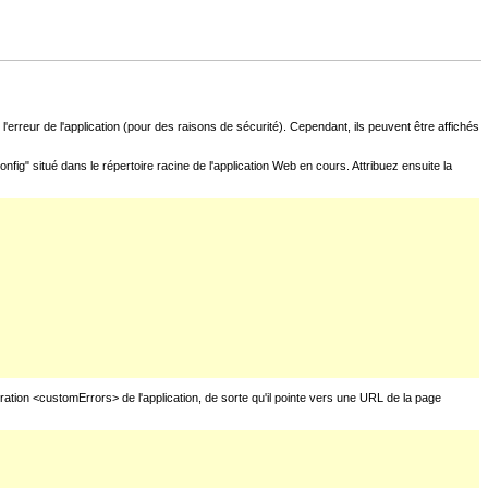
l'erreur de l'application (pour des raisons de sécurité). Cependant, ils peuvent être affichés
fig" situé dans le répertoire racine de l'application Web en cours. Attribuez ensuite la
uration <customErrors> de l'application, de sorte qu'il pointe vers une URL de la page