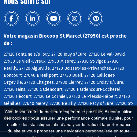
Nous suivre sur
Votre magasin Biocoop St Marcel (27950) est proche
de :
27120 Fontaine s/s Jouy, 27120 Jouy s/Eure, 27120 Le Val-David,
27930 Le Vieil-Evreux, 27930 Miserey, 27930 St-Vigor, 27930
Reuilly, 27120 Aigleville, 27120 Boisset-les-Prévanches, 27120
Boncourt, 27640 Breuilpont, 27730 Bueil, 27120 Caillouet-
Orgeville, 27120 Chaignes, 27930 Cierrey, 27120 Croisy s/Eure,
27120 Fains, 27120 Gadencourt, 27120 Hardencourt-Cocherel,
27120 Hécourt, 27120 Le Cormier, 27120 Le Plessis-Hébert, 27120
Ménilles, 27640 Merey, 27730 Neuilly, 27120 Pacy s/Eure, 27120 St-
Aquilin-de-Pacy, 27120 Vaux s/Eure, 27120 Villegats, 27640
Afin de vous offrir la meilleure expérience possible, Biocoop utilise
Villiers-en-Désoeuvre
des cookies : pour assurer une performance optimale du site, pour
récolter des statistiques afin d'analyser le trafic et la performance
du site et vous proposer une navigation personnalisée en toute