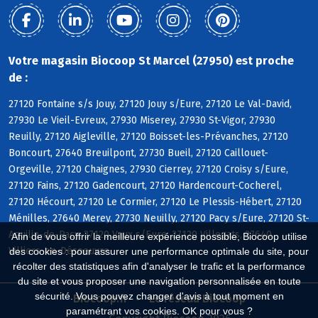
Votre magasin Biocoop St Marcel (27950) est proche
de :
27120 Fontaine s/s Jouy, 27120 Jouy s/Eure, 27120 Le Val-David,
27930 Le Vieil-Evreux, 27930 Miserey, 27930 St-Vigor, 27930
Reuilly, 27120 Aigleville, 27120 Boisset-les-Prévanches, 27120
Boncourt, 27640 Breuilpont, 27730 Bueil, 27120 Caillouet-
Orgeville, 27120 Chaignes, 27930 Cierrey, 27120 Croisy s/Eure,
27120 Fains, 27120 Gadencourt, 27120 Hardencourt-Cocherel,
27120 Hécourt, 27120 Le Cormier, 27120 Le Plessis-Hébert, 27120
Ménilles, 27640 Merey, 27730 Neuilly, 27120 Pacy s/Eure, 27120 St-
Aquilin-de-Pacy, 27120 Vaux s/Eure, 27120 Villegats, 27640
Afin de vous offrir la meilleure expérience possible, Biocoop utilise
Villiers-en-Désoeuvre
des cookies : pour assurer une performance optimale du site, pour
récolter des statistiques afin d'analyser le trafic et la performance
du site et vous proposer une navigation personnalisée en toute
sécurité. Vous pouvez changer d'avis à tout moment en
Biocoop.fr
Le réseau Biocoop
paramétrant vos cookies. OK pour vous ?