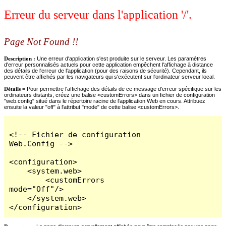
Erreur du serveur dans l'application '/'.
Page Not Found !!
Description :
Une erreur d'application s'est produite sur le serveur. Les paramètres
d'erreur personnalisés actuels pour cette application empêchent l'affichage à distance
des détails de l'erreur de l'application (pour des raisons de sécurité). Cependant, ils
peuvent être affichés par les navigateurs qui s'exécutent sur l'ordinateur serveur local.
Détails =
Pour permettre l'affichage des détails de ce message d'erreur spécifique sur les
ordinateurs distants, créez une balise <customErrors> dans un fichier de configuration
"web.config" situé dans le répertoire racine de l'application Web en cours. Attribuez
ensuite la valeur "off" à l'attribut "mode" de cette balise <customErrors>.
<!-- Fichier de configuration 
Web.Config -->

<configuration>

    <system.web>

        <customErrors 
mode="Off"/>

    </system.web>

</configuration>