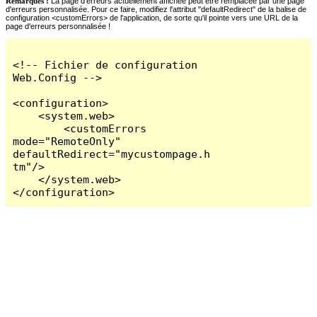
Remarques :
La page d'erreurs actuellement affichée peut être remplacée par une page
d'erreurs personnalisée. Pour ce faire, modifiez l'attribut "defaultRedirect" de la balise de
configuration <customErrors> de l'application, de sorte qu'il pointe vers une URL de la
page d'erreurs personnalisée !
<!-- Fichier de configuration 
Web.Config -->

<configuration>

    <system.web>

        <customErrors 
mode="RemoteOnly" 
defaultRedirect="mycustompage.h
tm"/>

    </system.web>

</configuration>