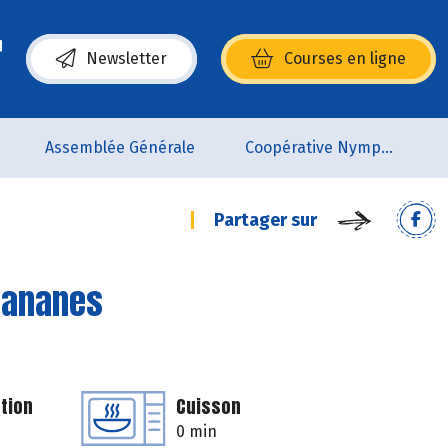
Newsletter
Courses en ligne
(s’ouvre dans une nouvelle fenêtre)
Assemblée Générale
Coopérative Nymphéa
Partager sur
 bananes
tion
Cuisson
0 min