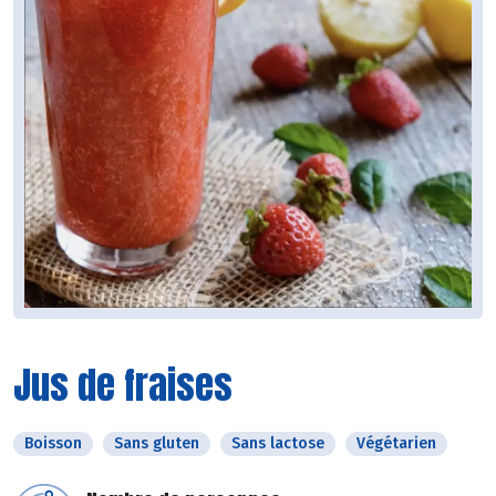
Jus de fraises
Boisson
Sans gluten
Sans lactose
Végétarien