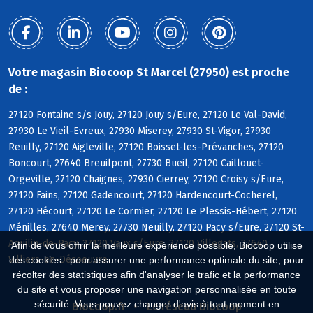
Votre magasin Biocoop St Marcel (27950) est proche
de :
27120 Fontaine s/s Jouy, 27120 Jouy s/Eure, 27120 Le Val-David,
27930 Le Vieil-Evreux, 27930 Miserey, 27930 St-Vigor, 27930
Reuilly, 27120 Aigleville, 27120 Boisset-les-Prévanches, 27120
Boncourt, 27640 Breuilpont, 27730 Bueil, 27120 Caillouet-
Orgeville, 27120 Chaignes, 27930 Cierrey, 27120 Croisy s/Eure,
27120 Fains, 27120 Gadencourt, 27120 Hardencourt-Cocherel,
27120 Hécourt, 27120 Le Cormier, 27120 Le Plessis-Hébert, 27120
Ménilles, 27640 Merey, 27730 Neuilly, 27120 Pacy s/Eure, 27120 St-
Aquilin-de-Pacy, 27120 Vaux s/Eure, 27120 Villegats, 27640
Afin de vous offrir la meilleure expérience possible, Biocoop utilise
Villiers-en-Désoeuvre
des cookies : pour assurer une performance optimale du site, pour
récolter des statistiques afin d'analyser le trafic et la performance
du site et vous proposer une navigation personnalisée en toute
sécurité. Vous pouvez changer d'avis à tout moment en
Biocoop.fr
Le réseau Biocoop