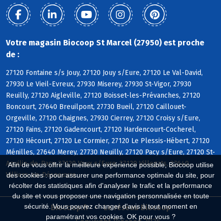
Votre magasin Biocoop St Marcel (27950) est proche
de :
27120 Fontaine s/s Jouy, 27120 Jouy s/Eure, 27120 Le Val-David,
27930 Le Vieil-Evreux, 27930 Miserey, 27930 St-Vigor, 27930
Reuilly, 27120 Aigleville, 27120 Boisset-les-Prévanches, 27120
Boncourt, 27640 Breuilpont, 27730 Bueil, 27120 Caillouet-
Orgeville, 27120 Chaignes, 27930 Cierrey, 27120 Croisy s/Eure,
27120 Fains, 27120 Gadencourt, 27120 Hardencourt-Cocherel,
27120 Hécourt, 27120 Le Cormier, 27120 Le Plessis-Hébert, 27120
Ménilles, 27640 Merey, 27730 Neuilly, 27120 Pacy s/Eure, 27120 St-
Aquilin-de-Pacy, 27120 Vaux s/Eure, 27120 Villegats, 27640
Afin de vous offrir la meilleure expérience possible, Biocoop utilise
Villiers-en-Désoeuvre
des cookies : pour assurer une performance optimale du site, pour
récolter des statistiques afin d'analyser le trafic et la performance
du site et vous proposer une navigation personnalisée en toute
sécurité. Vous pouvez changer d'avis à tout moment en
Biocoop.fr
Le réseau Biocoop
paramétrant vos cookies. OK pour vous ?