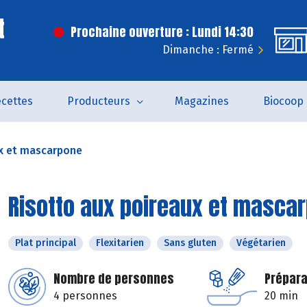
t
Prochaine ouverture : Lundi 14:30
Dimanche : Fermé
cettes
Producteurs
Magazines
Biocoop
ux et mascarpone
Risotto aux poireaux et masca
Plat principal
Flexitarien
Sans gluten
Végétarien
Nombre de personnes
Prépara
4 personnes
20 min