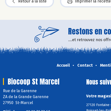
Retour à la liste
Imprimer la recette
Restons en con
....et retrouvez nos of
Accueil
Contact
Menti
Biocoop St Marcel
Nous suiv
Rue de la Garenne
Votre magasi
ZA de la Grande Garenne
27950 St-Marcel
27120 Fontaine 
Boisset-les-Pré