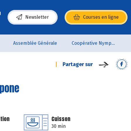
Newsletter
Courses en ligne
(s’ouvre dans une nouvelle fenêtre)
Assemblée Générale
Coopérative Nymphéa
Partager sur
rpone
tion
Cuisson
30 min