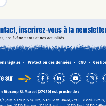
tact, inscrivez-vous à la newsletter
fres, nos événements et nos actualités.
ons légales
Protection des données
CGU
Gestio
re sur
n Biocoop St Marcel (27950) est proche de :
s/s Jouy, 27120 Jouy s/Eure, 27120 Le Val-David, 27930 Le Vieil-Evreux, 
vanches, 27120 Boncourt, 27640 Breuilpont, 27730 Bueil, 27120 Cailloue