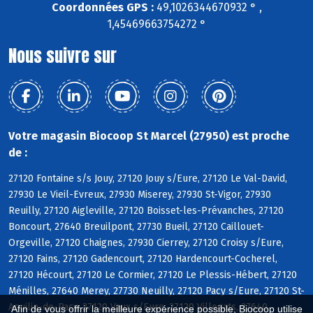
Coordonnées GPS :
49,1026344670932 ° ,
1,45469663754272 °
Nous suivre sur
Votre magasin Biocoop St Marcel (27950) est proche
de :
27120 Fontaine s/s Jouy, 27120 Jouy s/Eure, 27120 Le Val-David,
27930 Le Vieil-Evreux, 27930 Miserey, 27930 St-Vigor, 27930
Reuilly, 27120 Aigleville, 27120 Boisset-les-Prévanches, 27120
Boncourt, 27640 Breuilpont, 27730 Bueil, 27120 Caillouet-
Orgeville, 27120 Chaignes, 27930 Cierrey, 27120 Croisy s/Eure,
27120 Fains, 27120 Gadencourt, 27120 Hardencourt-Cocherel,
27120 Hécourt, 27120 Le Cormier, 27120 Le Plessis-Hébert, 27120
Ménilles, 27640 Merey, 27730 Neuilly, 27120 Pacy s/Eure, 27120 St-
Aquilin-de-Pacy, 27120 Vaux s/Eure, 27120 Villegats, 27640
Afin de vous offrir la meilleure expérience possible, Biocoop utilise