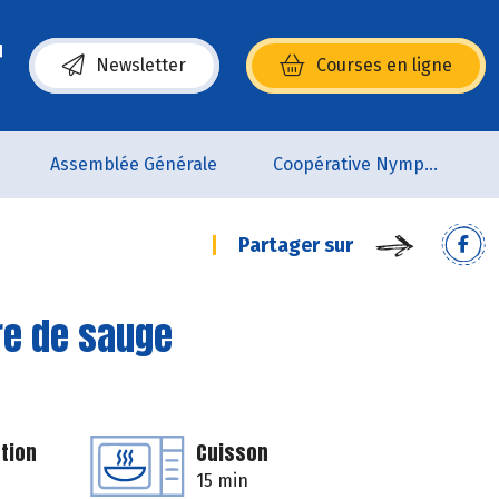
Newsletter
Courses en ligne
(s’ouvre dans une nouvelle fenêtre)
Assemblée Générale
Coopérative Nymphéa
Partager sur
re de sauge
tion
Cuisson
15 min