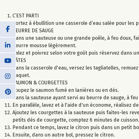
C’EST PARTI
Portez à ébullition une casserole d’eau salée pour les p
BEURRE DE SAUGE
Dans une sauteuse ou une grande poêle, à feu doux, fai
beurre mousse légèrement.
Salez et poivrez selon votre goût puis réservez dans un 
PÂTES
Dans la casserole d'eau, versez les tagliatelles, remuez 
paquet.
SAUMON & COURGETTES
Coupez le saumon fumé en lanières ou en dés.
Dans la sauteuse ayant servi au beurre de sauge, à fe
En parallèle, lavez et à l'aide d'un économe, réalisez de
Ajoutez les courgettes à la sauteuse puis faites-les r
petits dés de courgette, comptez 6 minutes de cuisson
Pendant ce temps, lavez le citron puis dans un petit bo
Ensuite, dans un autre bol, pressez le citron.