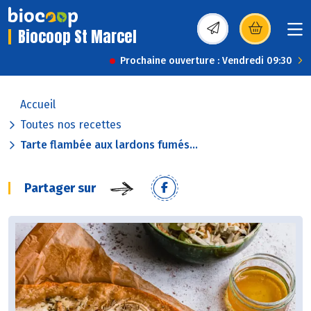
Biocoop St Marcel
(s’ouvre dans une nou
Prochaine ouverture : Vendredi 09:30
Accueil
Toutes nos recettes
Tarte flambée aux lardons fumés...
Partager sur