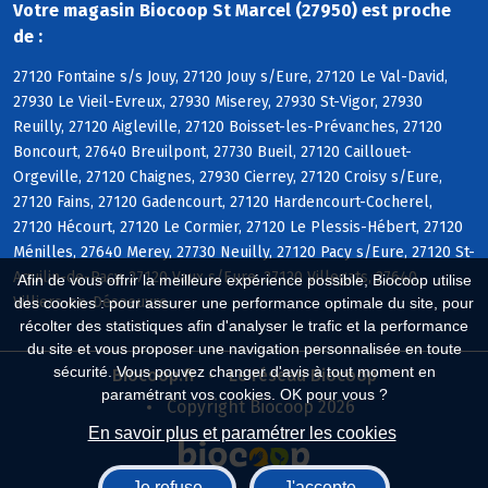
Votre magasin Biocoop St Marcel (27950) est proche
de :
27120 Fontaine s/s Jouy, 27120 Jouy s/Eure, 27120 Le Val-David,
27930 Le Vieil-Evreux, 27930 Miserey, 27930 St-Vigor, 27930
Reuilly, 27120 Aigleville, 27120 Boisset-les-Prévanches, 27120
Boncourt, 27640 Breuilpont, 27730 Bueil, 27120 Caillouet-
Orgeville, 27120 Chaignes, 27930 Cierrey, 27120 Croisy s/Eure,
27120 Fains, 27120 Gadencourt, 27120 Hardencourt-Cocherel,
27120 Hécourt, 27120 Le Cormier, 27120 Le Plessis-Hébert, 27120
Ménilles, 27640 Merey, 27730 Neuilly, 27120 Pacy s/Eure, 27120 St-
Aquilin-de-Pacy, 27120 Vaux s/Eure, 27120 Villegats, 27640
Afin de vous offrir la meilleure expérience possible, Biocoop utilise
Villiers-en-Désoeuvre
des cookies : pour assurer une performance optimale du site, pour
récolter des statistiques afin d'analyser le trafic et la performance
du site et vous proposer une navigation personnalisée en toute
sécurité. Vous pouvez changer d'avis à tout moment en
Biocoop.fr
Le réseau Biocoop
paramétrant vos cookies. OK pour vous ?
Copyright Biocoop 2026
En savoir plus et paramétrer les cookies
Je refuse
J'accepte