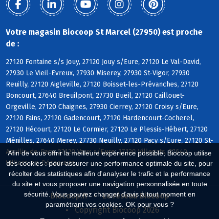
Votre magasin Biocoop St Marcel (27950) est proche
de :
27120 Fontaine s/s Jouy, 27120 Jouy s/Eure, 27120 Le Val-David,
27930 Le Vieil-Evreux, 27930 Miserey, 27930 St-Vigor, 27930
Reuilly, 27120 Aigleville, 27120 Boisset-les-Prévanches, 27120
Boncourt, 27640 Breuilpont, 27730 Bueil, 27120 Caillouet-
Orgeville, 27120 Chaignes, 27930 Cierrey, 27120 Croisy s/Eure,
27120 Fains, 27120 Gadencourt, 27120 Hardencourt-Cocherel,
27120 Hécourt, 27120 Le Cormier, 27120 Le Plessis-Hébert, 27120
Ménilles, 27640 Merey, 27730 Neuilly, 27120 Pacy s/Eure, 27120 St-
Aquilin-de-Pacy, 27120 Vaux s/Eure, 27120 Villegats, 27640
Afin de vous offrir la meilleure expérience possible, Biocoop utilise
Villiers-en-Désoeuvre
des cookies : pour assurer une performance optimale du site, pour
récolter des statistiques afin d'analyser le trafic et la performance
du site et vous proposer une navigation personnalisée en toute
sécurité. Vous pouvez changer d'avis à tout moment en
Biocoop.fr
Le réseau Biocoop
paramétrant vos cookies. OK pour vous ?
Copyright Biocoop 2026