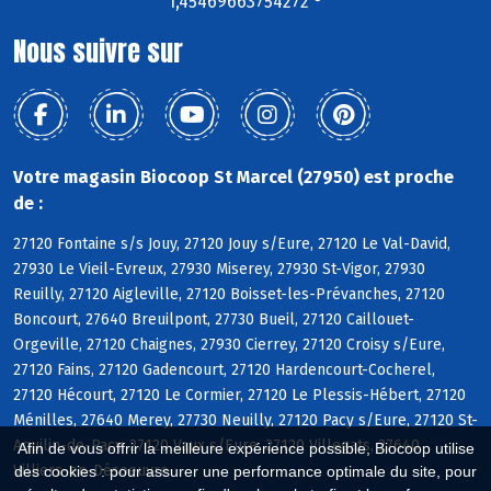
1,45469663754272 °
Nous suivre sur
Votre magasin Biocoop St Marcel (27950) est proche
de :
27120 Fontaine s/s Jouy, 27120 Jouy s/Eure, 27120 Le Val-David,
27930 Le Vieil-Evreux, 27930 Miserey, 27930 St-Vigor, 27930
Reuilly, 27120 Aigleville, 27120 Boisset-les-Prévanches, 27120
Boncourt, 27640 Breuilpont, 27730 Bueil, 27120 Caillouet-
Orgeville, 27120 Chaignes, 27930 Cierrey, 27120 Croisy s/Eure,
27120 Fains, 27120 Gadencourt, 27120 Hardencourt-Cocherel,
27120 Hécourt, 27120 Le Cormier, 27120 Le Plessis-Hébert, 27120
Ménilles, 27640 Merey, 27730 Neuilly, 27120 Pacy s/Eure, 27120 St-
Aquilin-de-Pacy, 27120 Vaux s/Eure, 27120 Villegats, 27640
Afin de vous offrir la meilleure expérience possible, Biocoop utilise
Villiers-en-Désoeuvre
des cookies : pour assurer une performance optimale du site, pour