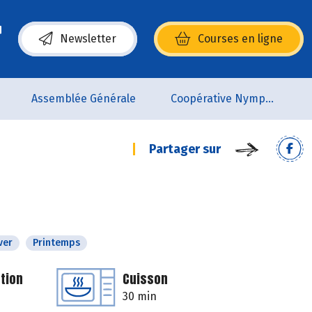
Newsletter
Courses en ligne
(s’ouvre dans une nouvelle fenêtre)
Assemblée Générale
Coopérative Nymphéa
Partager sur
ver
Printemps
tion
Cuisson
30 min