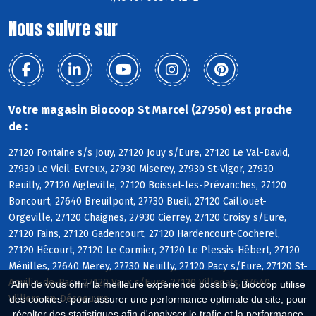
Nous suivre sur
Votre magasin Biocoop St Marcel (27950) est proche
de :
27120 Fontaine s/s Jouy, 27120 Jouy s/Eure, 27120 Le Val-David,
27930 Le Vieil-Evreux, 27930 Miserey, 27930 St-Vigor, 27930
Reuilly, 27120 Aigleville, 27120 Boisset-les-Prévanches, 27120
Boncourt, 27640 Breuilpont, 27730 Bueil, 27120 Caillouet-
Orgeville, 27120 Chaignes, 27930 Cierrey, 27120 Croisy s/Eure,
27120 Fains, 27120 Gadencourt, 27120 Hardencourt-Cocherel,
27120 Hécourt, 27120 Le Cormier, 27120 Le Plessis-Hébert, 27120
Ménilles, 27640 Merey, 27730 Neuilly, 27120 Pacy s/Eure, 27120 St-
Aquilin-de-Pacy, 27120 Vaux s/Eure, 27120 Villegats, 27640
Afin de vous offrir la meilleure expérience possible, Biocoop utilise
Villiers-en-Désoeuvre
des cookies : pour assurer une performance optimale du site, pour
récolter des statistiques afin d'analyser le trafic et la performance