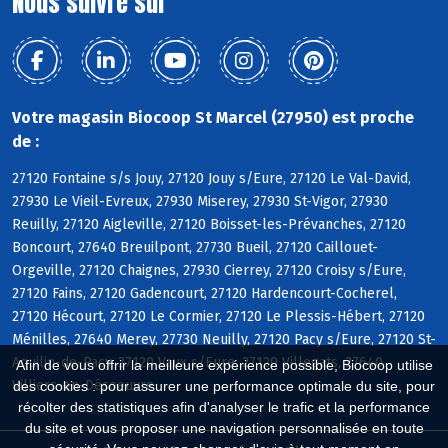
Nous suivre sur
Votre magasin Biocoop St Marcel (27950) est proche
de :
27120 Fontaine s/s Jouy, 27120 Jouy s/Eure, 27120 Le Val-David,
27930 Le Vieil-Evreux, 27930 Miserey, 27930 St-Vigor, 27930
Reuilly, 27120 Aigleville, 27120 Boisset-les-Prévanches, 27120
Boncourt, 27640 Breuilpont, 27730 Bueil, 27120 Caillouet-
Orgeville, 27120 Chaignes, 27930 Cierrey, 27120 Croisy s/Eure,
27120 Fains, 27120 Gadencourt, 27120 Hardencourt-Cocherel,
27120 Hécourt, 27120 Le Cormier, 27120 Le Plessis-Hébert, 27120
Ménilles, 27640 Merey, 27730 Neuilly, 27120 Pacy s/Eure, 27120 St-
Aquilin-de-Pacy, 27120 Vaux s/Eure, 27120 Villegats, 27640
Afin de vous offrir la meilleure expérience possible, Biocoop utilise
Villiers-en-Désoeuvre
des cookies : pour assurer une performance optimale du site, pour
récolter des statistiques afin d'analyser le trafic et la performance
du site et vous proposer une navigation personnalisée en toute