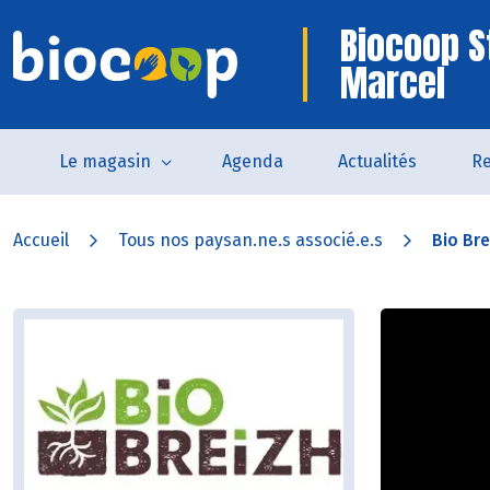
Biocoop S
Marcel
Le magasin
Agenda
Actualités
Re
Accueil
Tous nos paysan.ne.s associé.e.s
Bio Bre