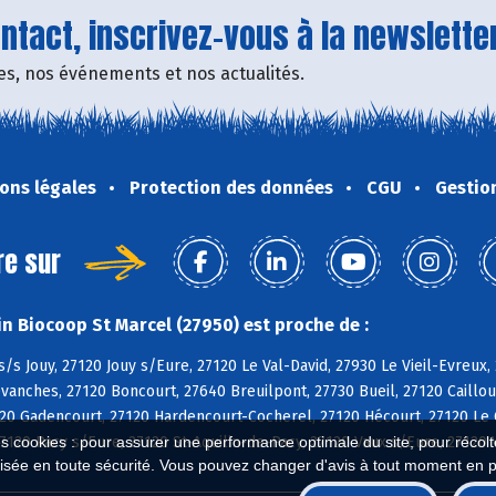
tact, inscrivez-vous à la newsletter
fres, nos événements et nos actualités.
ons légales
Protection des données
CGU
Gestio
re sur
n Biocoop St Marcel (27950) est proche de :
s/s Jouy, 27120 Jouy s/Eure, 27120 Le Val-David, 27930 Le Vieil-Evreux, 
vanches, 27120 Boncourt, 27640 Breuilpont, 27730 Bueil, 27120 Cailloue
120 Gadencourt, 27120 Hardencourt-Cocherel, 27120 Hécourt, 27120 Le 
es cookies : pour assurer une performance optimale du site, pour récolter
27120 Pacy s/Eure, 27120 St-Aquilin-de-Pacy, 27120 Vaux s/Eure, 27120 
isée en toute sécurité. Vous pouvez changer d'avis à tout moment en 