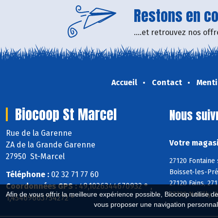
Restons en con
....et retrouvez nos of
Accueil
Contact
Menti
Biocoop St Marcel
Nous suiv
Rue de la Garenne
Votre magasi
ZA de la Grande Garenne
27950 St-Marcel
27120 Fontaine 
Boisset-les-Pré
Téléphone :
02 32 71 77 60
27120 Fains, 27
Coordonnées GPS :
49,1026344670932 ° ,
Afin de vous offrir la meilleure expérience possible, Biocoop utilise d
27730 Neuilly, 
1,45469663754272 °
vous proposer une navigation personnal