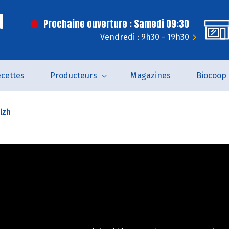
t
Prochaine ouverture : Samedi 09:30
Vendredi : 9h30 - 19h30
cettes
Producteurs
Magazines
Biocoop
izh