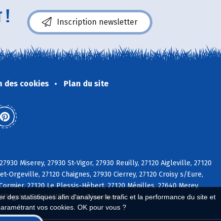
 !
Inscription newsletter
n des cookies
Plan du site
27930 Miserey, 27930 St-Vigor, 27930 Reuilly, 27120 Aigleville, 27120
t-Orgeville, 27120 Chaignes, 27930 Cierrey, 27120 Croisy s/Eure,
Cormier, 27120 Le Plessis-Hébert, 27120 Ménilles, 27640 Merey,
 des statistiques afin d'analyser le trafic et la performance du site et
Villegats, 27640 Villiers-en-Désoeuvre
paramétrant vos cookies. OK pour vous ?