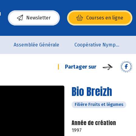
Newsletter
Courses en ligne
(s’ouvre dans une nouvelle fenêtre)
Assemblée Générale
Coopérative Nymphéa
Partager sur
Bio Breizh
Filière Fruits et légumes
Année de création
1997