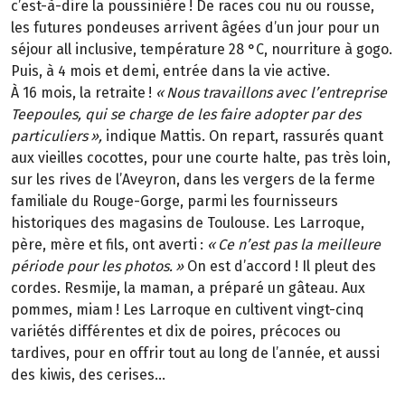
c’est-à-dire la poussinière
! De races cou nu ou rousse,
les futures pondeuses arrivent
â
g
é
es d
’
un jour pour un
s
é
jour all inclusive, temp
é
rature 28
°
C, nourriture
à
gogo.
Puis,
à
4
mois et demi, entr
é
e dans la vie active.
À
16
mois, la retraite
!
«
Nous travaillons avec l
’
entreprise
Teepoules, qui se charge de les faire adopter par des
particuliers
»
,
indique Mattis. On repart, rassurés quant
aux vieilles cocottes, pour une courte halte, pas très loin,
sur les rives de l’Aveyron, dans les vergers de la ferme
familiale du Rouge-Gorge, parmi les fournisseurs
historiques des magasins de Toulouse. Les Larroque,
père, mère et fils, ont averti
:
«
Ce n
’
est pas la meilleure
p
é
riode pour les photos.
»
On est d’accord
! Il pleut des
cordes. Resmije, la maman, a pr
é
par
é
un g
â
teau. Aux
pommes, miam
! Les Larroque en cultivent vingt-cinq
vari
é
t
é
s diff
é
rentes et dix de poires, pr
é
coces ou
tardives, pour en offrir tout au long de l
’
ann
é
e, et aussi
des kiwis, des cerises...