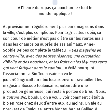
A l'heure du repas ça bouchonne : tout le
monde rapplique !
Approvisionner régulièrement plusieurs magasins dans
la ville, c’est plus compliqué. Pour l’agriculteur déjà, car
son cœur de métier n’est pas d’être sur les routes mais
dans les champs ou auprès de ses animaux. Anne-
Sophie Delbes complète le tableau
:
«
Des magasins en
centre-ville, avec des petites r
é
serves, une circulation
difficile et des bouchons, et les fruits ou les l
é
gumes verts
qui vont fatiguer dans le camion
…
»
Voilà pourquoi
l’association La Bio Toulousaine a vu le
jour
.
400 agriculteurs bio locaux environ ravitaillent les
magasins Biocoop toulousains, autant dire une
production généreuse, qui reste à portée de bras
! Nous,
à
Culture Bio,
boudu
!, on a voulu voir comment c
’é
tait la
bio en rose chez deux d
’
entre eux, au moins. On file au
nord-est de Toulouse, entre Montauban et Gaillac,
à