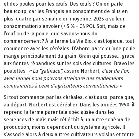
et des poules pour les œufs. Des œufs
? On en parle
beaucoup, car les Fran
ç
ais en consomment de plus en
plus, quatre par semaine en moyenne. 2025 a vu leur
consommation s
’
envoler (+
5
%
-
CNPO). Soit, mais de
l
’œ
uf ou de la poule, que savons-nous du
commencement
? À la ferme La Vie Bio, c’est logique, tout
commence avec les céréales. D’abord parce qu’une poule
mange principalement du grain. Grain qui pousse… grâce
aux fientes répandues sur les sols des cultures. Bravo les
poulettes
!
«
La
“
galinace
“
,
assure Norbert,
c’est de l’or,
avec lequel nous pouvons atteindre des rendements
comparables à ceux d’agriculteurs conventionnels.
»
Si tout commence par les céréales, c’est aussi parce que,
au départ, Norbert est céréalier. Dans les années 1990, il
reprend la ferme parentale spécialisée dans les
semences de maïs mais réfléchit à un autre schéma de
production, moins dépendant du système agricole. Il
s’associe alors à deux autres cultivateurs voisins et tente