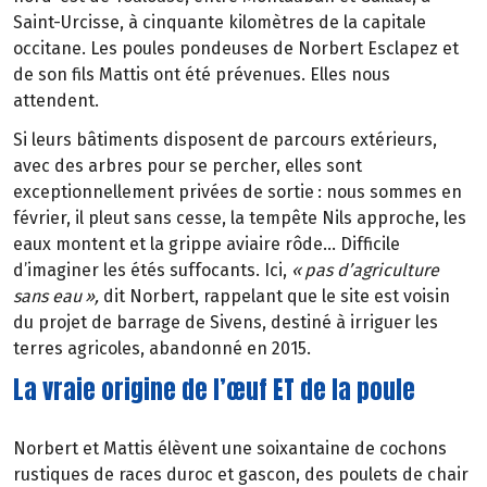
Saint-Urcisse,
à
cinquante kilom
è
tres de la capitale
occitane. Les poules pondeuses de Norbert Esclapez et
de son fils Mattis ont
é
t
é
pr
é
venues. Elles nous
attendent.
Si leurs b
â
timents disposent de parcours ext
é
rieurs,
avec des arbres pour se percher, elles sont
exceptionnellement priv
é
es de sortie
: nous sommes en
f
é
vrier, il
pleut sans cesse, la temp
ê
te Nils approche, les
eaux montent et la grippe aviaire rôde… Difficile
d’imaginer les étés suffocants. Ici,
«
pas d
’
agriculture
sans eau
»
,
dit Norbert, rappelant que le site est voisin
du projet de barrage de Sivens, destiné à irriguer les
terres agricoles, abandonné en 2015.
La vraie origine de l’œuf ET de la poule
Norbert et Mattis élèvent une soixantaine de cochons
rustiques de races duroc et gascon, des poulets de chair