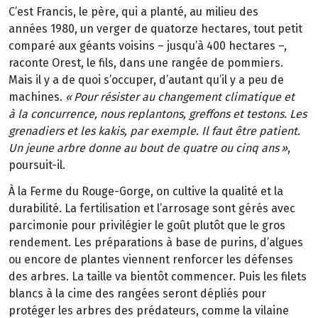
C
’
est Francis, le p
è
re, qui a plant
é
, au
milieu des
ann
é
es
1980, un verger de quatorze
hectares, tout petit
compar
é
aux
g
é
ants voisins
–
jusqu
’à
400
hectares
–
,
raconte Orest, le fils, dans une rang
é
e de pommiers.
Mais il y a de quoi s
’
occuper, d’autant qu’il y a peu de
machines.
«
Pour
r
é
sister au changement climatique et
à
la
concurrence, nous replantons, greffons et
testons. Les
grenadiers et les kakis, par exemple. Il
faut
ê
tre patient.
Un jeune arbre donne au
bout de quatre ou cinq
ans
»
,
poursuit-il.
À la Ferme du Rouge-Gorge, on cultive la qualité et la
durabilité. La fertilisation et l’arrosage sont gérés avec
parcimonie pour privilégier le goût plutôt que le gros
rendement. Les préparations à base de purins, d’algues
ou encore de plantes viennent renforcer les défenses
des arbres. La taille va bientôt commencer. Puis les filets
blancs à la cime des rangées seront dépliés pour
protéger les arbres des prédateurs, comme la vilaine