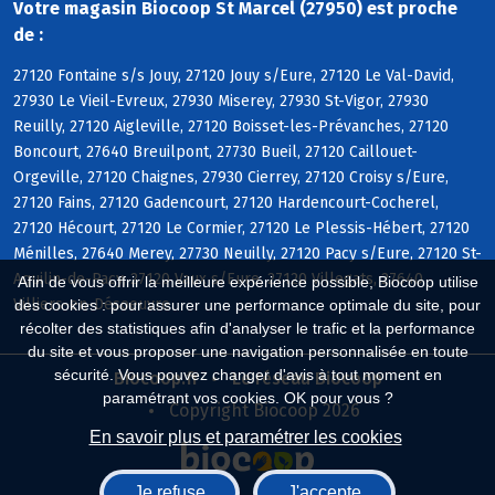
Votre magasin Biocoop St Marcel (27950) est proche
de :
27120 Fontaine s/s Jouy, 27120 Jouy s/Eure, 27120 Le Val-David,
27930 Le Vieil-Evreux, 27930 Miserey, 27930 St-Vigor, 27930
Reuilly, 27120 Aigleville, 27120 Boisset-les-Prévanches, 27120
Boncourt, 27640 Breuilpont, 27730 Bueil, 27120 Caillouet-
Orgeville, 27120 Chaignes, 27930 Cierrey, 27120 Croisy s/Eure,
27120 Fains, 27120 Gadencourt, 27120 Hardencourt-Cocherel,
27120 Hécourt, 27120 Le Cormier, 27120 Le Plessis-Hébert, 27120
Ménilles, 27640 Merey, 27730 Neuilly, 27120 Pacy s/Eure, 27120 St-
Aquilin-de-Pacy, 27120 Vaux s/Eure, 27120 Villegats, 27640
Afin de vous offrir la meilleure expérience possible, Biocoop utilise
Villiers-en-Désoeuvre
des cookies : pour assurer une performance optimale du site, pour
récolter des statistiques afin d'analyser le trafic et la performance
du site et vous proposer une navigation personnalisée en toute
sécurité. Vous pouvez changer d'avis à tout moment en
Biocoop.fr
Le réseau Biocoop
paramétrant vos cookies. OK pour vous ?
Copyright Biocoop 2026
En savoir plus et paramétrer les cookies
Je refuse
J'accepte