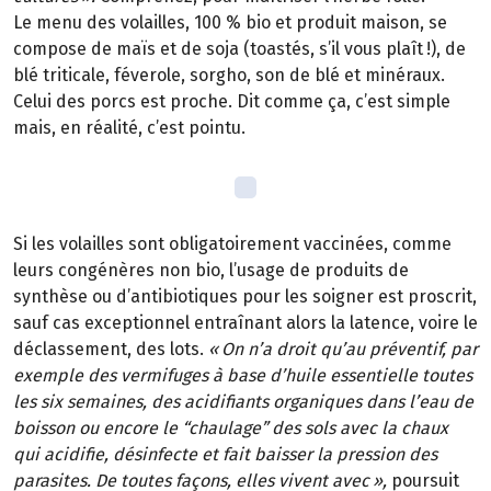
Le menu des volailles, 100 % bio et produit maison, se
compose de maïs et de soja (toastés, s’il vous plaît
!), de
bl
é
triticale, f
é
verole, sorgho, son de bl
é
et min
é
raux.
Celui des porcs est proche. Dit comme
ç
a, c
’
est simple
mais, en r
é
alit
é
, c
’
est pointu.
Si les volailles sont obligatoirement vaccin
é
es, comme
leurs cong
é
n
è
res non
bio, l
’
usage de produits de
synth
è
se ou d
’
antibiotiques pour les soigner est proscrit,
sauf cas exceptionnel entra
î
nant alors la latence, voire le
déclassement, des lots.
«
On n
’
a droit qu
’
au pr
é
ventif, par
exemple des vermifuges
à
base d
’
huile essentielle toutes
les six semaines, des acidifiants organiques dans l
’
eau de
boisson ou encore le
“
chaulage
”
des sols avec la chaux
qui acidifie, d
é
sinfecte et fait baisser la pression des
parasites. De toutes fa
ç
ons, elles vivent avec
»
,
poursuit