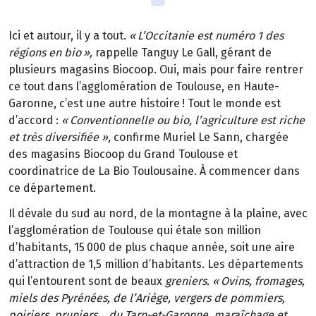
Ici et autour, il y a tout.
«
L
’
Occitanie est num
é
ro
1 des
r
é
gions en bio
»
,
rappelle Tanguy Le Gall, gérant de
plusieurs magasins Biocoop. Oui, mais pour faire rentrer
ce tout dans l’agglomération de Toulouse, en Haute-
Garonne, c’est une autre histoire
! Tout le monde est
d
’
accord
:
«
Conventionnelle ou bio, l
’
agriculture est riche
et tr
è
s diversifi
é
e
»
, confirme Muriel Le Sann, chargée
des magasins Biocoop du Grand Toulouse et
coordinatrice de La Bio Toulousaine. À commencer dans
ce département.
Il dévale du sud au nord, de la montagne à la plaine, avec
l’agglomération de Toulouse qui étale son million
d’habitants, 15
000 de plus chaque ann
é
e, soit une aire
d
’
attraction de 1,5 million d
’
habitants. Les d
é
partements
qui l
’
entourent sont de beaux
greniers. «
Ovins, fromages,
miels des Pyr
é
n
é
es, de l
’
Ari
è
ge, vergers de pommiers,
poiriers, pruniers
…
du Tarn-et-Garonne, mara
î
chage et