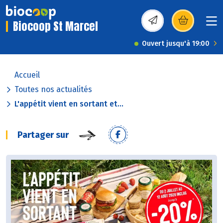
Biocoop St Marcel
(s’ouvre dans une nou
Ouvert jusqu'à 19:00
Accueil
Toutes nos actualités
L'appétit vient en sortant et...
Partager sur