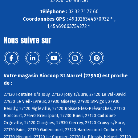
27950 St-Marcel
Téléphone :
02 32 71 77 60
Coordonnées GPS :
49,1026344670932 ° ,
1,45469663754272 °
Nous suivre sur
Votre magasin Biocoop St Marcel (27950) est proche
de :
27120 Fontaine s/s Jouy, 27120 Jouy s/Eure, 27120 Le Val-David,
27930 Le Vieil-Evreux, 27930 Miserey, 27930 St-Vigor, 27930
Reuilly, 27120 Aigleville, 27120 Boisset-les-Prévanches, 27120
Boncourt, 27640 Breuilpont, 27730 Bueil, 27120 Caillouet-
Orgeville, 27120 Chaignes, 27930 Cierrey, 27120 Croisy s/Eure,
27120 Fains, 27120 Gadencourt, 27120 Hardencourt-Cocherel,
27120 Hécourt, 27120 Le Cormier, 27120 Le Plessis-Hébert, 27120