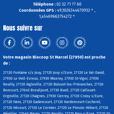
Téléphone :
02 32 71 77 60
Coordonnées GPS :
49,1026344670932 ° ,
1,45469663754272 °
Nous suivre sur
Votre magasin Biocoop St Marcel (27950) est proche
de :
27120 Fontaine s/s Jouy, 27120 Jouy s/Eure, 27120 Le Val-David,
27930 Le Vieil-Evreux, 27930 Miserey, 27930 St-Vigor, 27930
Reuilly, 27120 Aigleville, 27120 Boisset-les-Prévanches, 27120
Boncourt, 27640 Breuilpont, 27730 Bueil, 27120 Caillouet-
Orgeville, 27120 Chaignes, 27930 Cierrey, 27120 Croisy s/Eure,
27120 Fains, 27120 Gadencourt, 27120 Hardencourt-Cocherel,
27120 Hécourt, 27120 Le Cormier, 27120 Le Plessis-Hébert, 27120
Ménilles, 27640 Merey, 27730 Neuilly, 27120 Pacy s/Eure, 27120 St-