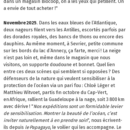
dans un magasin Biocoop, on a les yeux qui pétillent. On
a envie de tout acheter !"
Novembre 2025
. Dans les eaux bleues de l’Atlantique,
deux nageurs filent vers les Antilles, escortés parfois par
des dorades royales, des bancs de thons ou encore des
dauphins. Au même moment, à Sevrier, petite commune
sur les bords du lac d’Annecy, ça farte, merci ! La neige
n’est pas loin et, même dans le magasin que nous
visitons, on supporte doudoune et bonnet. Quel lien
entre ces deux scènes qui semblent si opposées ? Des
défenseurs de la nature qui veulent sensibiliser à la
protection de l’océan via un pari fou : Chloé Léger et
Matthieu Witvoet, partis fin octobre du Cap-Vert,
en Afrique, rallient la Guadeloupe à la nage, soit 3 800 km
avec dérive ! "
Nos expéditions sont un formidable levier
de sensibilisation. Montrer la beauté de l’océan, c’est
inviter naturellement à en prendre soin
", nous écrivent-
ils depuis
le Papagayo
, le voilier qui les accompagne. Le