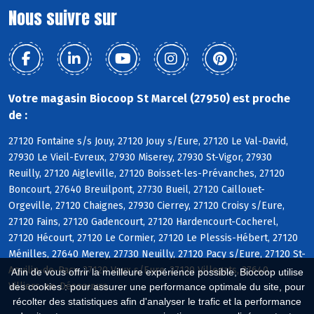
Nous suivre sur
Votre magasin Biocoop St Marcel (27950) est proche
de :
27120 Fontaine s/s Jouy, 27120 Jouy s/Eure, 27120 Le Val-David,
27930 Le Vieil-Evreux, 27930 Miserey, 27930 St-Vigor, 27930
Reuilly, 27120 Aigleville, 27120 Boisset-les-Prévanches, 27120
Boncourt, 27640 Breuilpont, 27730 Bueil, 27120 Caillouet-
Orgeville, 27120 Chaignes, 27930 Cierrey, 27120 Croisy s/Eure,
27120 Fains, 27120 Gadencourt, 27120 Hardencourt-Cocherel,
27120 Hécourt, 27120 Le Cormier, 27120 Le Plessis-Hébert, 27120
Ménilles, 27640 Merey, 27730 Neuilly, 27120 Pacy s/Eure, 27120 St-
Aquilin-de-Pacy, 27120 Vaux s/Eure, 27120 Villegats, 27640
Afin de vous offrir la meilleure expérience possible, Biocoop utilise
Villiers-en-Désoeuvre
des cookies : pour assurer une performance optimale du site, pour
récolter des statistiques afin d'analyser le trafic et la performance