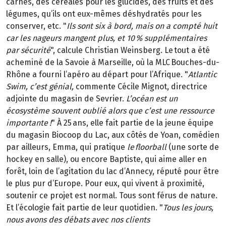
carnés, des céréales pour les glucides, des fruits et des
légumes, qu’ils ont eux-mêmes déshydratés pour les
conserver, etc. "
Ils sont six à bord, mais on a compté huit
car les nageurs mangent plus, et 10 % supplémentaires
par sécurité
", calcule Christian Weinsberg. Le tout a été
acheminé de la Savoie à Marseille, où la MLC Bouches-du-
Rhône a fourni l’apéro au départ pour l’Afrique. "
Atlantic
Swim, c’est génial,
commente Cécile Mignot, directrice
adjointe du magasin de Sevrier.
L’océan est un
écosystème souvent oublié alors que c’est une ressource
importante !
" À 25 ans, elle fait partie de la jeune équipe
du magasin Biocoop du Lac, aux côtés de Yoan, comédien
par ailleurs, Emma, qui pratique
le floorball
(une sorte de
hockey en salle), ou encore Baptiste, qui aime aller en
forêt, loin de l’agitation du lac d’Annecy, réputé pour être
le plus pur d’Europe. Pour eux, qui vivent à proximité,
soutenir ce projet est normal. Tous sont férus de nature.
Et l’écologie fait partie de leur quotidien. "
Tous les jours,
nous avons des débats avec nos clients