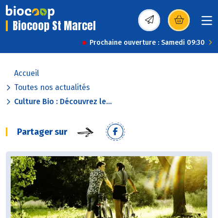
Biocoop St Marcel
(s’ouvre dans une nou
Prochaine ouverture : Samedi 09:30
Accueil
Toutes nos actualités
Culture Bio : Découvrez le...
Partager sur