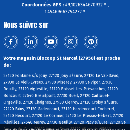
Coordonnées GPS :
49,1026344670932 ° ,
1,45469663754272 °
Nous suivre sur
Votre magasin Biocoop St Marcel (27950) est proche
de :
27120 Fontaine s/s Jouy, 27120 Jouy s/Eure, 27120 Le Val-David,
27930 Le Vieil-Evreux, 27930 Miserey, 27930 St-Vigor, 27930
Reuilly, 27120 Aigleville, 27120 Boisset-les-Prévanches, 27120
Boncourt, 27640 Breuilpont, 27730 Bueil, 27120 Caillouet-
Orgeville, 27120 Chaignes, 27930 Cierrey, 27120 Croisy s/Eure,
27120 Fains, 27120 Gadencourt, 27120 Hardencourt-Cocherel,
27120 Hécourt, 27120 Le Cormier, 27120 Le Plessis-Hébert, 27120
Ménilles, 27640 Merey, 27730 Neuilly, 27120 Pacy s/Eure, 27120 St-
Aquilin-de-Pacy, 27120 Vaux s/Eure, 27120 Villegats, 27640