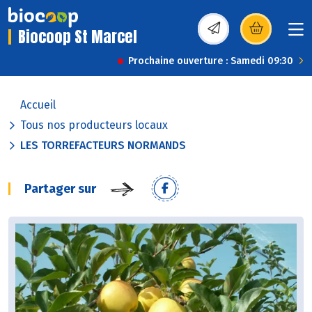
Biocoop St Marcel
(s’ouvre dans une nou
Prochaine ouverture : Samedi 09:30
Accueil
Tous nos producteurs locaux
LES TORREFACTEURS NORMANDS
Partager sur