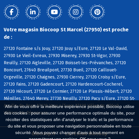
Votre magasin Biocoop St Marcel (27950) est proche
de :
27120 Fontaine s/s Jouy, 27120 Jouy s/Eure, 27120 Le Val-David,
27930 Le Vieil-Evreux, 27930 Miserey, 27930 St-Vigor, 27930
Reuilly, 27120 Aigleville, 27120 Boisset-les-Prévanches, 27120
Boncourt, 27640 Breuilpont, 27730 Bueil, 27120 Caillouet-
Orgeville, 27120 Chaignes, 27930 Cierrey, 27120 Croisy s/Eure,
27120 Fains, 27120 Gadencourt, 27120 Hardencourt-Cocherel,
27120 Hécourt, 27120 Le Cormier, 27120 Le Plessis-Hébert, 27120
Ménilles, 27640 Merey, 27730 Neuilly, 27120 Pacy s/Eure, 27120 St-
Aquilin-de-Pacy, 27120 Vaux s/Eure, 27120 Villegats, 27640
Afin de vous offrir la meilleure expérience possible, Biocoop utilise
Villiers-en-Désoeuvre
des cookies : pour assurer une performance optimale du site, pour
récolter des statistiques afin d'analyser le trafic et la performance
du site et vous proposer une navigation personnalisée en toute
sécurité. Vous pouvez changer d'avis à tout moment en
Biocoop.fr
Le réseau Biocoop