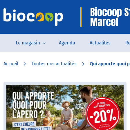
Biocoop S
Marcel
Le magasin
Agenda
Actualités
Re
Accueil
Toutes nos actualités
Qui apporte quoi po